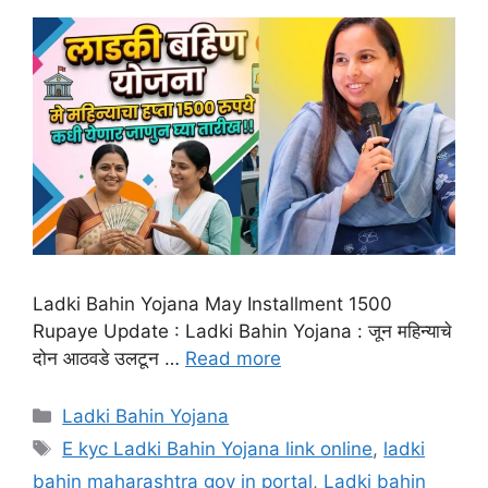
Ladki Bahin Yojana May Installment 1500
Rupaye Update : Ladki Bahin Yojana : जून महिन्याचे
दोन आठवडे उलटून …
Read more
Categories
Ladki Bahin Yojana
Tags
E kyc Ladki Bahin Yojana link online
,
ladki
bahin maharashtra gov in portal
,
Ladki bahin