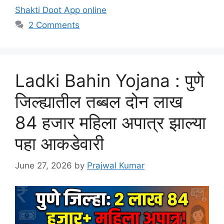
Shakti Doot App online
2 Comments
Ladki Bahin Yojana : पुणे
जिल्ह्यातील तब्बल दोन लाख
84 हजार महिला अपात्र झाल्या
पहा आकडेवारी
June 27, 2026
by
Prajwal Kumar