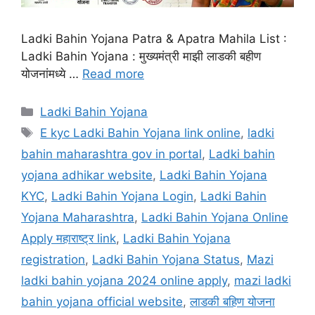
Ladki Bahin Yojana Patra & Apatra Mahila List :
Ladki Bahin Yojana : मुख्यमंत्री माझी लाडकी बहीण
योजनांमध्ये …
Read more
Categories
Ladki Bahin Yojana
Tags
E kyc Ladki Bahin Yojana link online
,
ladki
bahin maharashtra gov in portal
,
Ladki bahin
yojana adhikar website
,
Ladki Bahin Yojana
KYC
,
Ladki Bahin Yojana Login
,
Ladki Bahin
Yojana Maharashtra
,
Ladki Bahin Yojana Online
Apply महाराष्ट्र link
,
Ladki Bahin Yojana
registration
,
Ladki Bahin Yojana Status
,
Mazi
ladki bahin yojana 2024 online apply
,
mazi ladki
bahin yojana official website
,
लाडकी बहिण योजना