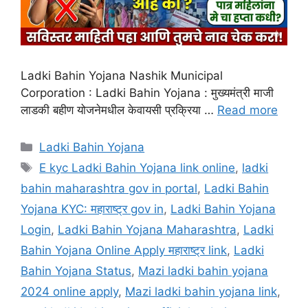
Ladki Bahin Yojana Nashik Municipal
Corporation : Ladki Bahin Yojana : मुख्यमंत्री माजी
लाडकी बहीण योजनेमधील केवायसी प्रक्रिया …
Read more
Categories
Ladki Bahin Yojana
Tags
E kyc Ladki Bahin Yojana link online
,
ladki
bahin maharashtra gov in portal
,
Ladki Bahin
Yojana KYC: महाराष्ट्र gov in
,
Ladki Bahin Yojana
Login
,
Ladki Bahin Yojana Maharashtra
,
Ladki
Bahin Yojana Online Apply महाराष्ट्र link
,
Ladki
Bahin Yojana Status
,
Mazi ladki bahin yojana
2024 online apply
,
Mazi ladki bahin yojana link
,