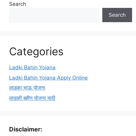
Search
Search
Categories
Ladki Bahin Yojana
Ladki Bahin Yojana Apply Online
लाडका भाऊ योजना
लाडकी बहीण योजना यादी
Disclaimer: