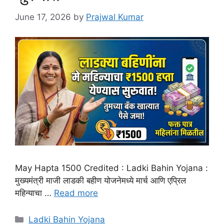
June 17, 2026
by
Prajwal Kumar
May Hapta 1500 Credited : Ladki Bahin Yojana :
मुख्यमंत्री माजी लाडकी बहीण योजनेमध्ये मार्च आणि एप्रिल
महिन्याचा …
Read more
Categories
Ladki Bahin Yojana