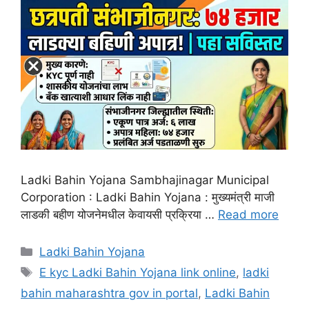
Ladki Bahin Yojana Sambhajinagar Municipal
Corporation : Ladki Bahin Yojana : मुख्यमंत्री माजी
लाडकी बहीण योजनेमधील केवायसी प्रक्रिया …
Read more
Categories
Ladki Bahin Yojana
Tags
E kyc Ladki Bahin Yojana link online
,
ladki
bahin maharashtra gov in portal
,
Ladki Bahin