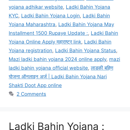
yojana adhikar website
,
Ladki Bahin Yojana
KYC
,
Ladki Bahin Yojana Login
,
Ladki Bahin
Yojana Maharashtra
,
Ladki Bahin Yojana May
Installment 1500 Rupaye Update :
,
Ladki Bahin
Yojana Online Apply महाराष्ट्र link
,
Ladki Bahin
Yojana registration
,
Ladki Bahin Yojana Status
,
Mazi ladki bahin yojana 2024 online apply
,
mazi
ladki bahin yojana official website
,
लाडकी बहिण
योजना ऑनलाइन अर्ज | Ladki Bahin Yojana Nari
Shakti Doot App online
2 Comments
Ladki Bahin Yojana :