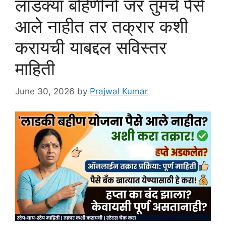
लाडक्या बहिणींनो जर तुमचे पैसे
आले नाहीत तर तक्रार कशी
करायची याबद्दल सविस्तर
माहिती
June 30, 2026
by
Prajwal Kumar