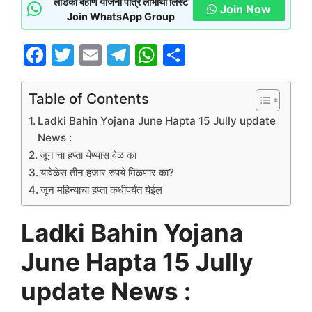
लाडकी बहीण योजना पात्र लाभार्थी लिस्ट
Join Now
Join WhatsApp Group
F
T
E
T
W
S
a
w
m
el
h
h
c
itt
ai
e
at
ar
Table of Contents
e
er
l
gr
s
e
Ladki Bahin Yojana June Hapta 15 Jully update
b
a
A
News :
जून चा हप्ता येण्यास वेळ का
o
m
p
यावेळेस तीन हजार रुपये मिळणार का?
o
p
जून महिन्याचा हप्ता कधीपर्यंत येईल
k
Ladki Bahin Yojana
June Hapta 15 Jully
update News :