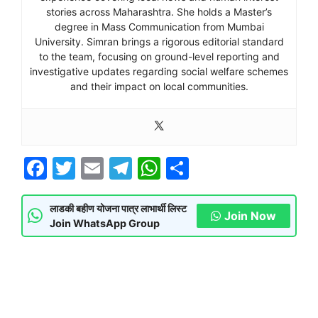
stories across Maharashtra. She holds a Master’s
degree in Mass Communication from Mumbai
University. Simran brings a rigorous editorial standard
to the team, focusing on ground-level reporting and
investigative updates regarding social welfare schemes
and their impact on local communities.
F
T
E
T
W
S
a
w
m
el
h
h
c
itt
ai
e
at
ar
लाडकी बहीण योजना पात्र लाभार्थी लिस्ट
Join Now
Join WhatsApp Group
e
er
l
gr
s
e
b
a
A
o
m
p
o
p