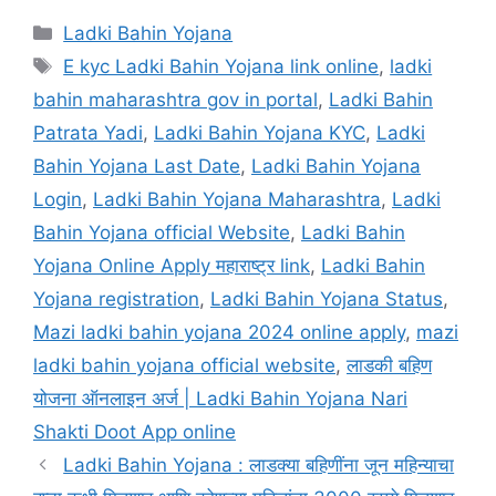
Categories
Ladki Bahin Yojana
Tags
E kyc Ladki Bahin Yojana link online
,
ladki
bahin maharashtra gov in portal
,
Ladki Bahin
Patrata Yadi
,
Ladki Bahin Yojana KYC
,
Ladki
Bahin Yojana Last Date
,
Ladki Bahin Yojana
Login
,
Ladki Bahin Yojana Maharashtra
,
Ladki
Bahin Yojana official Website
,
Ladki Bahin
Yojana Online Apply महाराष्ट्र link
,
Ladki Bahin
Yojana registration
,
Ladki Bahin Yojana Status
,
Mazi ladki bahin yojana 2024 online apply
,
mazi
ladki bahin yojana official website
,
लाडकी बहिण
योजना ऑनलाइन अर्ज | Ladki Bahin Yojana Nari
Shakti Doot App online
Ladki Bahin Yojana : लाडक्या बहिणींना जून महिन्याचा