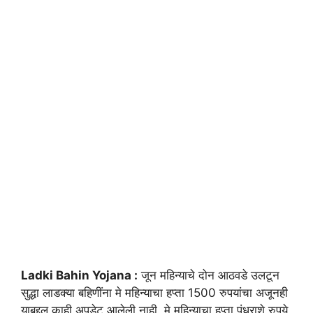
Ladki Bahin Yojana :
जून महिन्याचे दोन आठवडे उलटून
सुद्धा लाडक्या बहिणींना मे महिन्याचा हप्ता 1500 रुपयांचा अजूनही
याबद्दल काही अपडेट आलेली नाही. मे महिन्याचा हप्ता पंधराशे रुपये