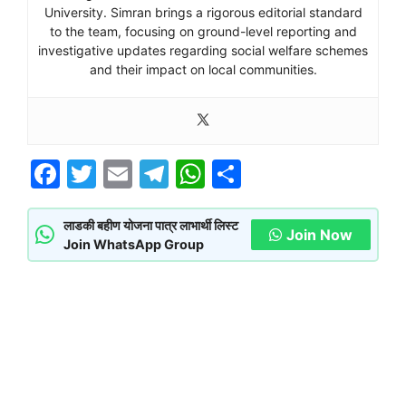
University. Simran brings a rigorous editorial standard
to the team, focusing on ground-level reporting and
investigative updates regarding social welfare schemes
and their impact on local communities.
F
T
E
T
W
S
a
w
m
el
h
h
c
itt
ai
e
at
ar
लाडकी बहीण योजना पात्र लाभार्थी लिस्ट
Join Now
Join WhatsApp Group
e
er
l
gr
s
e
b
a
A
o
m
p
o
p
k