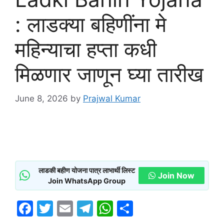
: लाडक्या बहिणींना मे
महिन्याचा हप्ता कधी
मिळणार जाणून घ्या तारीख
June 8, 2026
by
Prajwal Kumar
लाडकी बहीण योजना पात्र लाभार्थी लिस्ट
Join Now
Join WhatsApp Group
F
T
E
T
W
S