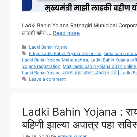
Ladki Bahin Yojana Ratnagiri Municipal Corporatio
लाडकी बहीण …
Read more
Categories
Ladki Bahin Yojana
Tags
E kyc Ladki Bahin Yojana link online
,
ladki bahin maha
Ladki Bahin Yojana Maharashtra
,
Ladki Bahin Yojana off
Yojana registration
,
Mazi ladki bahin yojana 2024 online
Ladki Bahin Yojana
,
लाडकी बहिण योजना ऑनलाइन अर्ज | Ladki 
Leave a comment
Ladki Bahin Yojana : रायगड
बहिणी झाल्या अपात्र पहा सविस
July 18, 2026
by
Prajwal Kumar