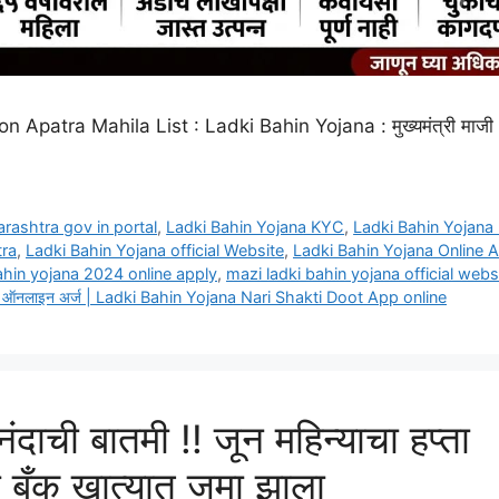
Apatra Mahila List : Ladki Bahin Yojana : मुख्यमंत्री माजी
rashtra gov in portal
,
Ladki Bahin Yojana KYC
,
Ladki Bahin Yojana 
tra
,
Ladki Bahin Yojana official Website
,
Ladki Bahin Yojana Online 
ahin yojana 2024 online apply
,
mazi ladki bahin yojana official webs
ा ऑनलाइन अर्ज | Ladki Bahin Yojana Nari Shakti Doot App online
ची बातमी !! जून महिन्याचा हप्ता
ा बँक खात्यात जमा झाला