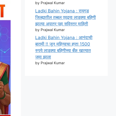
by Prajwal Kumar
Ladki Bahin Yojana : रायगड
जिल्ह्यातील तब्बल एवढ्या लाडक्या बहिणी
झाल्या अपात्र पहा सविस्तर माहिती
by Prajwal Kumar
Ladki Bahin Yojana : आनंदाची
बातमी !! जून महिन्याचा हप्ता 1500
रुपये लाडक्या बहिणीच्या बँक खात्यात
जमा झाला
by Prajwal Kumar