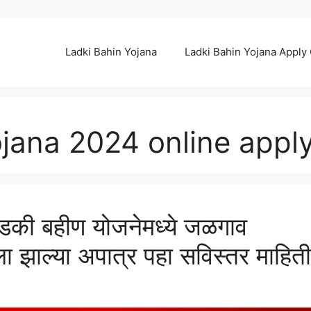
Ladki Bahin Yojana
Ladki Bahin Yojana Apply
ojana 2024 online appl
की बहीण योजनेमध्ये जळगाव
ा झाल्या अपात्र पहा सविस्तर माहिती