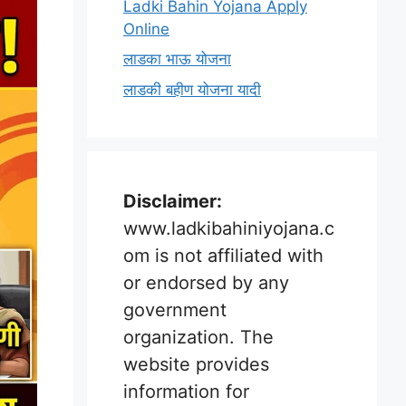
Ladki Bahin Yojana Apply
Online
लाडका भाऊ योजना
लाडकी बहीण योजना यादी
Disclaimer:
www.ladkibahiniyojana.c
om is not affiliated with
or endorsed by any
government
organization. The
website provides
information for