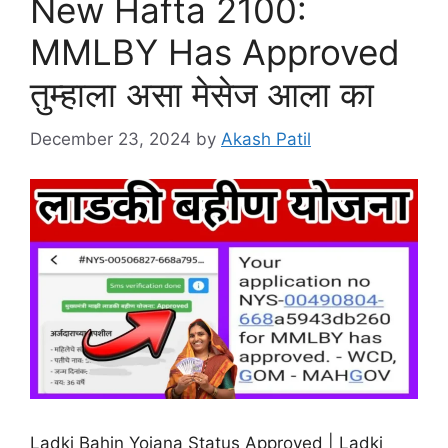
New Hafta 2100:
MMLBY Has Approved
तुम्हाला असा मेसेज आला का
December 23, 2024
by
Akash Patil
Ladki Bahin Yojana Status Approved | Ladki