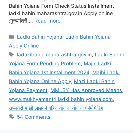
Bahin Yojana Form Check Status Installment
ladki bahin.maharashtra.gov.in Apply online
:मुख्यमंत्री …
Read more
Categories
Ladki Bahin Yojana
,
Ladki Bahin Yojana
Apply Online
Tags
ladakibahin.maharashtra.gov.in
,
Ladki Bahini
Yojana Form Pending Problem
,
Majhi Ladki
Bahin Yojana 1st Installment 2024
,
Majhi Ladki
Bahin Yojana Online Apply
,
Mazi Ladki Bahin
Yojana Payment
,
MMLBY Has Approved Means
,
www.mukhyamantri ladki bahin yojana.com
,
ख्यमंत्री माझी लाडकी बहिण योजना योजना फॉर्म पेंडिंग
54 Comments