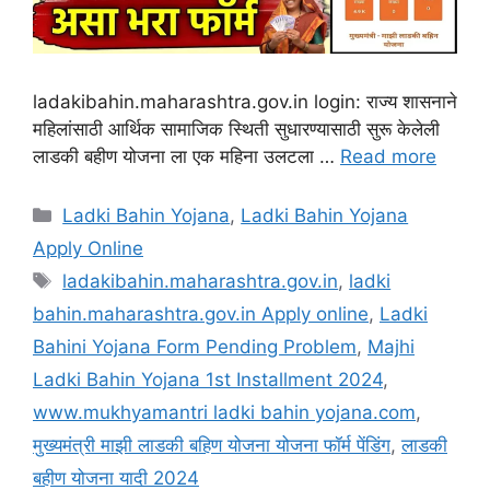
ladakibahin.maharashtra.gov.in login: राज्य शासनाने
महिलांसाठी आर्थिक सामाजिक स्थिती सुधारण्यासाठी सुरू केलेली
लाडकी बहीण योजना ला एक महिना उलटला …
Read more
Categories
Ladki Bahin Yojana
,
Ladki Bahin Yojana
Apply Online
Tags
ladakibahin.maharashtra.gov.in
,
ladki
bahin.maharashtra.gov.in Apply online
,
Ladki
Bahini Yojana Form Pending Problem
,
Majhi
Ladki Bahin Yojana 1st Installment 2024
,
www.mukhyamantri ladki bahin yojana.com
,
मुख्यमंत्री माझी लाडकी बहिण योजना योजना फॉर्म पेंडिंग
,
लाडकी
बहीण योजना यादी 2024