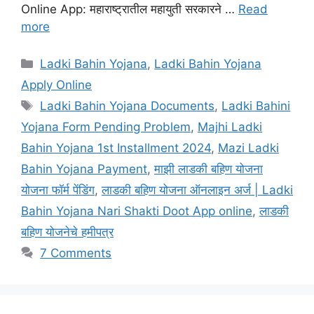
Online App: महाराष्ट्रातील महायुती सरकारने …
Read
more
Categories
Ladki Bahin Yojana
,
Ladki Bahin Yojana
Apply Online
Tags
Ladki Bahin Yojana Documents
,
Ladki Bahini
Yojana Form Pending Problem
,
Majhi Ladki
Bahin Yojana 1st Installment 2024
,
Mazi Ladki
Bahin Yojana Payment
,
माझी लाडकी बहिण योजना
योजना फॉर्म पेंडिंग
,
लाडकी बहिण योजना ऑनलाइन अर्ज | Ladki
Bahin Yojana Nari Shakti Doot App online
,
लाडकी
बहिण योजनेचे हमीपत्र
7 Comments