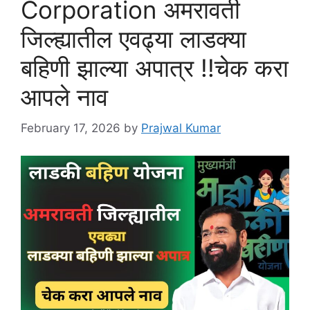
Corporation अमरावती
जिल्ह्यातील एवढ्या लाडक्या
बहिणी झाल्या अपात्र !!चेक करा
आपले नाव
February 17, 2026
by
Prajwal Kumar