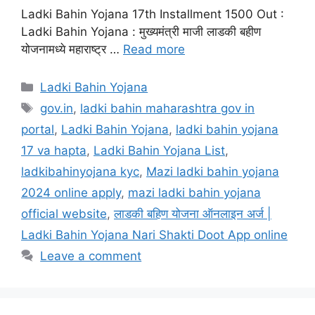
Ladki Bahin Yojana 17th Installment 1500 Out :
Ladki Bahin Yojana : मुख्यमंत्री माजी लाडकी बहीण
योजनामध्ये महाराष्ट्र …
Read more
Categories
Ladki Bahin Yojana
Tags
gov.in
,
ladki bahin maharashtra gov in
portal
,
Ladki Bahin Yojana
,
ladki bahin yojana
17 va hapta
,
Ladki Bahin Yojana List
,
ladkibahinyojana kyc
,
Mazi ladki bahin yojana
2024 online apply
,
mazi ladki bahin yojana
official website
,
लाडकी बहिण योजना ऑनलाइन अर्ज |
Ladki Bahin Yojana Nari Shakti Doot App online
Leave a comment