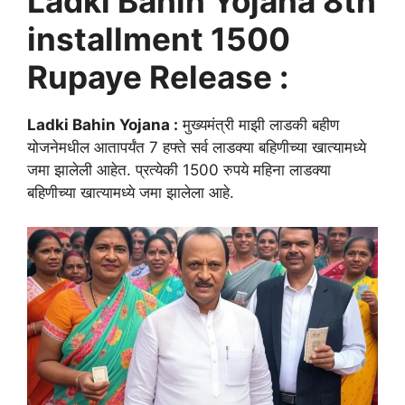
Ladki Bahin Yojana 8th
installment 1500
Rupaye Release :
Ladki Bahin Yojana :
मुख्यमंत्री माझी लाडकी बहीण
योजनेमधील आतापर्यंत 7 हफ्ते सर्व लाडक्या बहिणीच्या खात्यामध्ये
जमा झालेली आहेत. प्रत्येकी 1500 रुपये महिना लाडक्या
बहिणीच्या खात्यामध्ये जमा झालेला आहे.