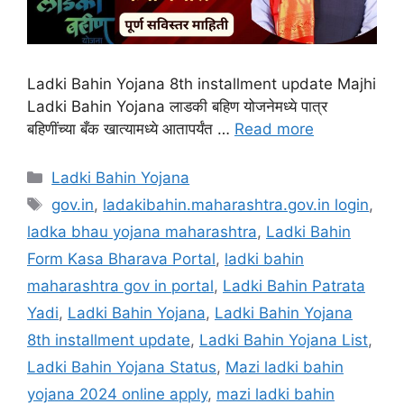
Ladki Bahin Yojana 8th installment update Majhi
Ladki Bahin Yojana लाडकी बहिण योजनेमध्ये पात्र
बहिणींच्या बँक खात्यामध्ये आतापर्यंत …
Read more
Categories
Ladki Bahin Yojana
Tags
gov.in
,
ladakibahin.maharashtra.gov.in login
,
ladka bhau yojana maharashtra
,
Ladki Bahin
Form Kasa Bharava Portal
,
ladki bahin
maharashtra gov in portal
,
Ladki Bahin Patrata
Yadi
,
Ladki Bahin Yojana
,
Ladki Bahin Yojana
8th installment update
,
Ladki Bahin Yojana List
,
Ladki Bahin Yojana Status
,
Mazi ladki bahin
yojana 2024 online apply
,
mazi ladki bahin