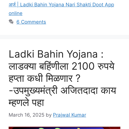
अर्ज | Ladki Bahin Yojana Nari Shakti Doot App
online
6 Comments
Ladki Bahin Yojana :
लाडक्या बहिंणीला 2100 रुपये
हप्ता कधी मिळणार ?
-उपमुख्यमंत्री अजितदादा काय
म्हणले पहा
March 16, 2025
by
Prajwal Kumar