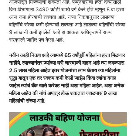
आजपासून मिळण्याची शक्यता आहे. फेब्रुवारीचा हप्ता देण्यासाठी
वित्त विभागाला 3490 कोटी रुपये वर्ग केले होते म्हणुन 8 वा हप्ता
आज जमा होण्याची शक्यता आहे. नव्या निकषानुसार लाडक्या
बहिणींचे संख्या कमी होण्याची शक्यता आहे लाडक्या बहिणींची संख्या
9 लाखांनी कमी झालेली आहे हा आकडा अधिकृतपने राज्य
सरकारने जाहिर पण केला आहे.
नवीन काही निकष आहे त्यामध्ये 65 वर्षांपूर्वी महिलांना हप्ता मिळणार
नाहीये. त्याच्यानंतर ज्यांच्या घरी चारचाकी वाहन आहे त्या जवळपास
2.5 लाख महिला आहेत इतर योजनांचा लाभ घेताय त्या महिलांना
सुद्धा यातून एक तर रक्कम कमी केली जाईल किंवा त्यांना वगळ
जाईल त्यांचं बँक खाते करेक्ट नाही अशा महिला आहेत. अशा अनेक
महिला आहेत की यांचं अपात्र होऊ शकतात जवळपास 9 लाख
महिलांची संख्या आहे.