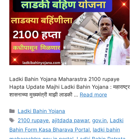
Ladki Bahin Yojana Maharastra 2100 rupaye
Hapta Update Majhi Ladki Bahin Yojana : महाराष्ट्र
शासनाच्या मुख्यमंत्री माझी लाडकी …
Read more
Categories
Ladki Bahin Yojana
Tags
2100 rupaye
,
ajitdada pawar
,
gov.in
,
Ladki
Bahin Form Kasa Bharava Portal
,
ladki bahin