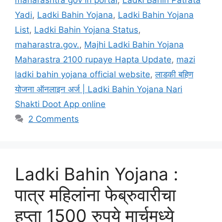
maharashtra gov in portal
,
Ladki Bahin Patrata
Yadi
,
Ladki Bahin Yojana
,
Ladki Bahin Yojana
List
,
Ladki Bahin Yojana Status
,
maharastra.gov.
,
Majhi Ladki Bahin Yojana
Maharastra 2100 rupaye Hapta Update
,
mazi
ladki bahin yojana official website
,
लाडकी बहिण
योजना ऑनलाइन अर्ज | Ladki Bahin Yojana Nari
Shakti Doot App online
2 Comments
Ladki Bahin Yojana :
पात्र महिलांना फेब्रुवारीचा
हप्ता 1500 रुपये मार्चमध्ये