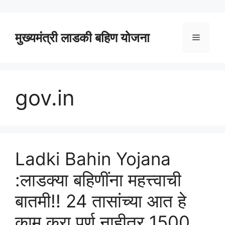
Skip
to
content
मुख्यमंत्री लाडकी बहिण योजना
Menu
gov.in
Ladki Bahin Yojana
:लाडक्या बहिणींना महत्त्वाची
बातमी!! 24 तासांच्या आत हे
काम करा पूर्ण नाहीतर 1500