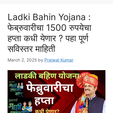
Ladki Bahin Yojana :
फेब्रुवारीचा 1500 रुपयेचा
हप्ता कधी येणार ? पहा पूर्ण
सविस्तर माहिती
March 2, 2025
by
Prajwal Kumar