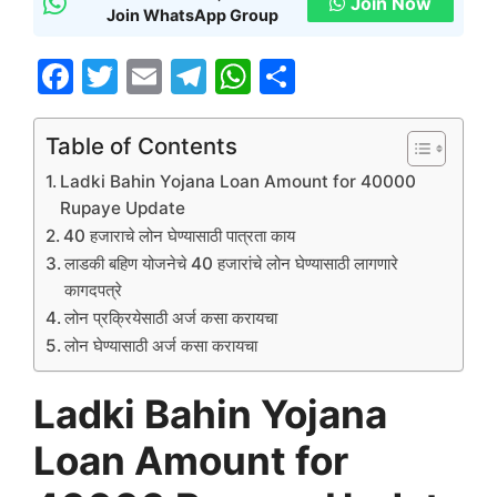
Join Now
Join WhatsApp Group
F
T
E
T
W
S
a
w
m
el
h
h
c
itt
ai
e
at
ar
Table of Contents
e
er
l
gr
s
e
Ladki Bahin Yojana Loan Amount for 40000
b
a
A
Rupaye Update
40 हजाराचे लोन घेण्यासाठी पात्रता काय
o
m
p
लाडकी बहिण योजनेचे 40 हजारांचे लोन घेण्यासाठी लागणारे
o
p
कागदपत्रे
k
लोन प्रक्रियेसाठी अर्ज कसा करायचा
लोन घेण्यासाठी अर्ज कसा करायचा
Ladki Bahin Yojana
Loan Amount for