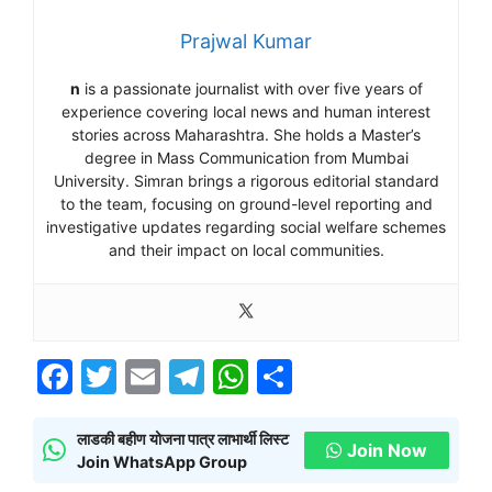
Prajwal Kumar
n
is a passionate journalist with over five years of
experience covering local news and human interest
stories across Maharashtra. She holds a Master’s
degree in Mass Communication from Mumbai
University. Simran brings a rigorous editorial standard
to the team, focusing on ground-level reporting and
investigative updates regarding social welfare schemes
and their impact on local communities.
F
T
E
T
W
S
a
w
m
el
h
h
c
itt
ai
e
at
ar
लाडकी बहीण योजना पात्र लाभार्थी लिस्ट
Join Now
Join WhatsApp Group
e
er
l
gr
s
e