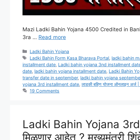
Mazi Ladki Bahin Yojana 4500 Credited in Ban
3ra …
Read more
Categories
Ladki Bahin Yojana
Tags
Ladki Bahin Form Kasa Bharava Portal
,
ladki bahin m
installment date
,
Ladki bahin yojana 3nd installment dat
date
,
ladki bahin yojana installment date
,
Ladki Bahin Yo
transfer date in september
,
ladki bahin yojana septemb
yojana 3rd installment date
,
लाडकी बहिण योजना ऑनलाइन अर्ज
19 Comments
Ladki Bahin Yojana 3rd 
मिळणार आहेत ? मुख्यमंत्री शिंदे