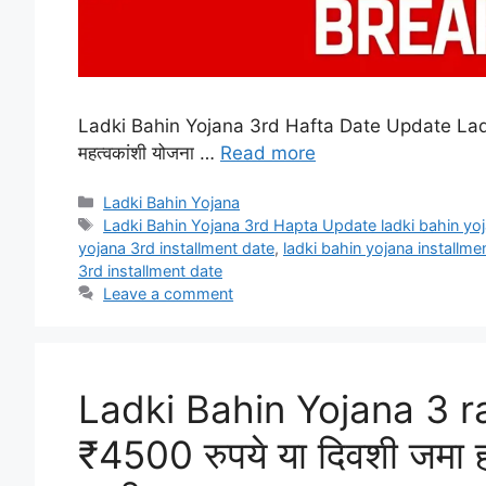
Ladki Bahin Yojana 3rd Hafta Date Update Ladki 
महत्वकांशी योजना …
Read more
Categories
Ladki Bahin Yojana
Tags
Ladki Bahin Yojana 3rd Hapta Update ladki bahin yoj
yojana 3rd installment date
,
ladki bahin yojana installme
3rd installment date
Leave a comment
Ladki Bahin Yojana 3 r
₹4500 रुपये या दिवशी जमा हो