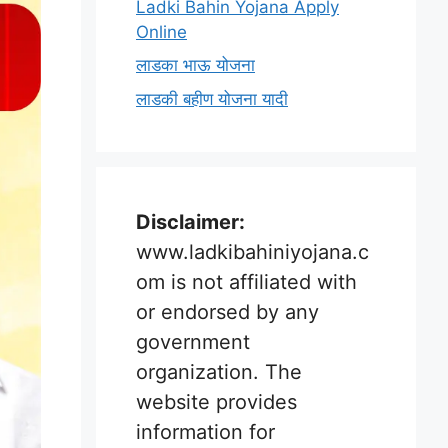
Ladki Bahin Yojana Apply
Online
लाडका भाऊ योजना
लाडकी बहीण योजना यादी
Disclaimer:
www.ladkibahiniyojana.c
om is not affiliated with
or endorsed by any
government
organization. The
website provides
information for