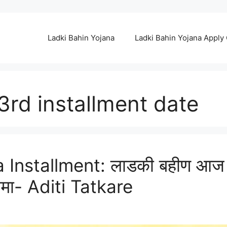
Ladki Bahin Yojana
Ladki Bahin Yojana Apply
3rd installment date
a Installment: लाडकी बहीण आज
से जमा- Aditi Tatkare