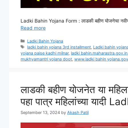
Ladki Bahin Yojana Form : लाडकी बहीण योजनेचा नवीन फॉर
Read more
Categories
Ladki Bahin Yojana
Tags
ladki bahin yojana 3rd installment
,
Ladki bahin yojana
yojana paise kadhi milnar
,
ladki bahin.maharastra.gov.in
mukhyamantri yojana doot
,
www.ladki bahin yojana.gov
लाडकी बहीण योजनेत या महिल
पहा पात्र महिलांच्या यादी
September 13, 2024
by
Akash Patil