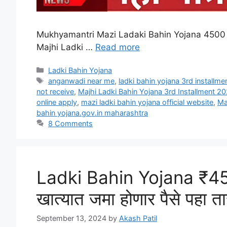
Mukhyamantri Mazi Ladaki Bahin Yojana 4500 
Majhi Ladki …
Read more
Categories
Ladki Bahin Yojana
Tags
anganwadi near me
,
ladki bahin yojana 3rd installme
not receive
,
Majhi Ladki Bahin Yojana 3rd Installment 2
online apply
,
mazi ladki bahin yojana official website
,
Ma
bahin yojana.gov.in maharashtra
8 Comments
Ladki Bahin Yojana ₹4500
खात्यात जमा होणार पैसे पहा त
September 13, 2024
by
Akash Patil