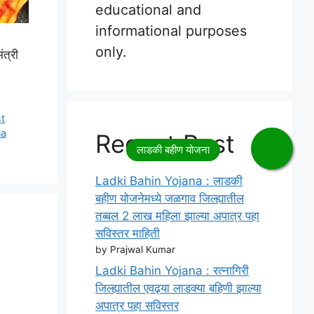
educational and
informational purposes
only.
त्री
st
na
Recent Post
Ladki Bahin Yojana : लाडकी
बहीण योजनेमध्ये जळगाव जिल्ह्यातील
तब्बल 2 लाख महिला झाल्या अपात्र पहा
सविस्तर माहिती
by Prajwal Kumar
Ladki Bahin Yojana : रत्नागिरी
जिल्ह्यातील एवढ्या लाडक्या बहिणी झाल्या
अपात्र पहा सविस्तर