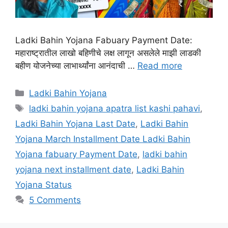
Ladki Bahin Yojana Fabuary Payment Date:
महाराष्ट्रातील लाखो बहिणीचे लक्ष लागून असलेले माझी लाडकी
बहीण योजनेच्या लाभार्थ्यांना आनंदाची …
Read more
Categories
Ladki Bahin Yojana
Tags
ladki bahin yojana apatra list kashi pahavi
,
Ladki Bahin Yojana Last Date
,
Ladki Bahin
Yojana March Installment Date Ladki Bahin
Yojana fabuary Payment Date
,
ladki bahin
yojana next installment date
,
Ladki Bahin
Yojana Status
5 Comments