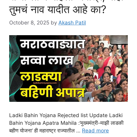
तुमचं नाव यादीत आहे का?
October 8, 2025
by
Akash Patil
Ladki Bahin Yojana Rejected list Update Ladki
Bahin Yojana Apatra Mahila :‘मुख्यमंत्री-माझी लाडकी
बहीण योजना’ ही महाराष्ट्र राज्यातील …
Read more