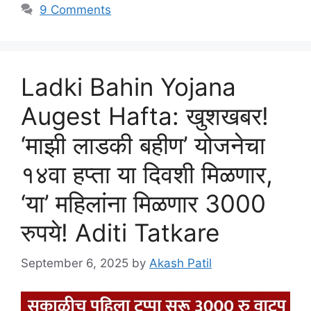
9 Comments
Ladki Bahin Yojana
Augest Hafta: खुशखबर!
‘माझी लाडकी बहीण’ योजनेचा
१४वा हप्ता या दिवशी मिळणार,
‘या’ महिलांना मिळणार 3000
रुपये! Aditi Tatkare
September 6, 2025
by
Akash Patil