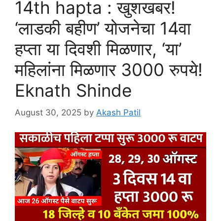
14th hapta : खुशखबर!
‘लाडकी बहीण’ योजनेचा 14वा
हप्ता या दिवशी मिळणार, ‘या’
महिलांना मिळणार 3000 रुपये!
Eknath Shinde
August 30, 2025
by
Akash Patil