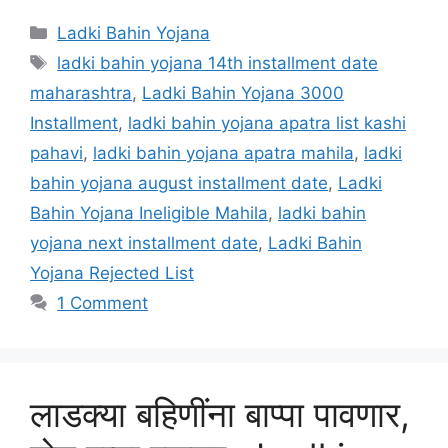
Categories
Ladki Bahin Yojana
Tags
ladki bahin yojana 14th installment date
maharashtra
,
Ladki Bahin Yojana 3000
Installment
,
ladki bahin yojana apatra list kashi
pahavi
,
ladki bahin yojana apatra mahila
,
ladki
bahin yojana august installment date
,
Ladki
Bahin Yojana Ineligible Mahila
,
ladki bahin
yojana next installment date
,
Ladki Bahin
Yojana Rejected List
1 Comment
लाडक्या बहिणींना बाप्पा पावणार,