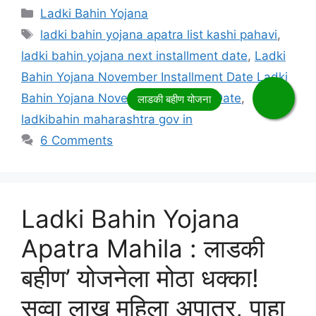
Categories
Ladki Bahin Yojana
Tags
ladki bahin yojana apatra list kashi pahavi
,
ladki bahin yojana next installment date
,
Ladki
Bahin Yojana November Installment Date Ladki
Bahin Yojana November Payment Date
,
ladkibahin maharashtra gov in
6 Comments
Ladki Bahin Yojana
Apatra Mahila : लाडकी
बहीण’ योजनेला मोठा धक्का!
सव्वा लाख महिला अपात्र, पाहा