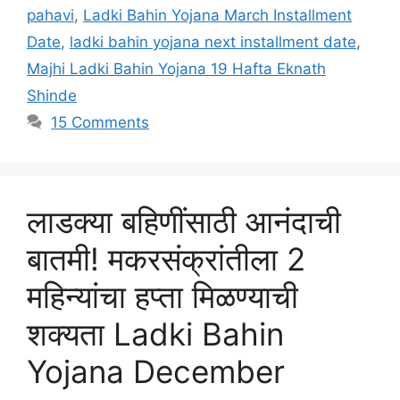
pahavi
,
Ladki Bahin Yojana March Installment
Date
,
ladki bahin yojana next installment date
,
Majhi Ladki Bahin Yojana 19 Hafta Eknath
Shinde
15 Comments
लाडक्या बहिणींसाठी आनंदाची
बातमी! मकरसंक्रांतीला 2
महिन्यांचा हप्ता मिळण्याची
शक्यता Ladki Bahin
Yojana December