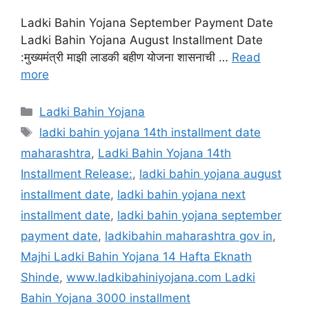
Ladki Bahin Yojana September Payment Date
Ladki Bahin Yojana August Installment Date
:मुख्यमंत्री माझी लाडकी बहीण योजना शासनाची …
Read
more
Categories
Ladki Bahin Yojana
Tags
ladki bahin yojana 14th installment date
maharashtra
,
Ladki Bahin Yojana 14th
Installment Release:
,
ladki bahin yojana august
installment date
,
ladki bahin yojana next
installment date
,
ladki bahin yojana september
payment date
,
ladkibahin maharashtra gov in
,
Majhi Ladki Bahin Yojana 14 Hafta Eknath
Shinde
,
www.ladkibahiniyojana.com Ladki
Bahin Yojana 3000 installment