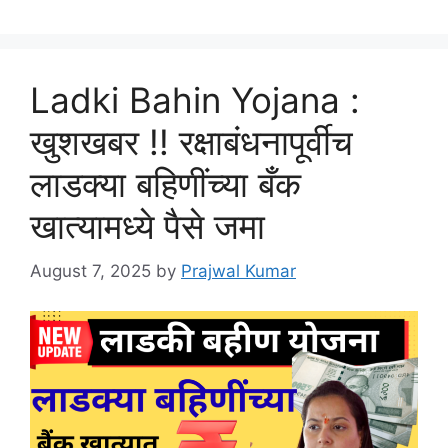
Ladki Bahin Yojana :
खुशखबर !! रक्षाबंधनापूर्वीच
लाडक्या बहिणींच्या बँक
खात्यामध्ये पैसे जमा
August 7, 2025
by
Prajwal Kumar