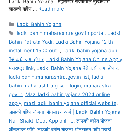
Ladki Bahin Yojana : महाराष्ट्र राज्यातील मुख्यमंत्री
लाडकी बहीण …
Read more
Categories
Ladki Bahin Yojana
Tags
ladki bahin maharashtra gov in portal
,
Ladki
Bahin Patrata Yadi
,
Ladki Bahin Yojana 12 th
installment 1500 out :
,
Ladki bahin yojana april
पैसे कधी जमा होणार
,
Ladki Bahin Yojana Online Apply
महाराष्ट्र link
,
Ladki Bahin Yojana पैसे कधी जमा होणार
,
ladki bahin.maharashtra.gov.in list
,
ladki
bahin.maharashtra.gov.in login
,
maharastra
gov.in
,
Mazi ladki bahin yojana 2024 online
apply
,
mazi ladki bahin yojana official website
,
लाडकी बहिण योजना ऑनलाइन अर्ज | Ladki Bahin Yojana
Nari Shakti Doot App online
,
लाडकी बहीण योजना
ऑनलाइन फॉर्म
,
लाडकी बहीण योजना ऑनलाइन फॉर्म मराठी
,