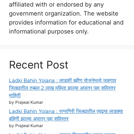
affiliated with or endorsed by any
government organization. The website
provides information for educational and
informational purposes only.
Recent Post
Ladki Bahin Yojana : लाडकी बहीण योजनेमध्ये जळगाव
जिल्ह्यातील तब्बल 2 लाख महिला झाल्या अपात्र पहा सविस्तर
माहिती
by Prajwal Kumar
Ladki Bahin Yojana : रत्नागिरी जिल्ह्यातील एवढ्या लाडक्या
बहिणी झाल्या अपात्र पहा सविस्तर
by Prajwal Kumar