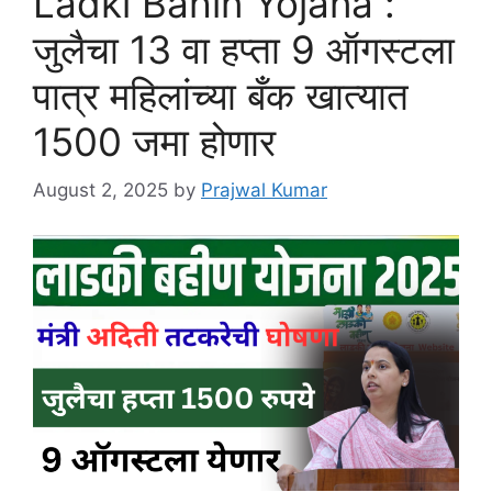
Ladki Bahin Yojana :
जुलैचा 13 वा हप्ता 9 ऑगस्टला
पात्र महिलांच्या बँक खात्यात
1500 जमा होणार
August 2, 2025
by
Prajwal Kumar