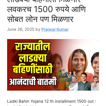
लवकरच 1500 रुपये आणि
सोबत लोन पण मिळणार
June 26, 2025
by
Prajwal Kumar
Ladki Bahin Yojana 12 th installment 1500 out :