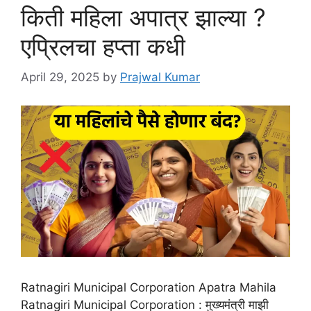
किती महिला अपात्र झाल्या ?
एप्रिलचा हप्ता कधी
April 29, 2025
by
Prajwal Kumar
Ratnagiri Municipal Corporation Apatra Mahila
Ratnagiri Municipal Corporation : मुख्यमंत्री माझी