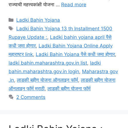
राज्याची महत्त्वकांक्षी योजना …
Read more
Categories
Ladki Bahin Yojana
Tags
Ladki Bahin Yojana 13 th Installment 1500
Rupaye Update :
,
Ladki bahin yojana april पैसे
कधी जमा होणार
,
Ladki Bahin Yojana Online Apply
महाराष्ट्र link
,
Ladki Bahin Yojana पैसे कधी जमा होणार
,
ladki bahin.maharashtra.gov.in list
,
ladki
bahin.maharashtra.gov.in login
,
Maharastra gov
.in
,
लाडकी बहीण योजना ऑनलाइन फॉर्म
,
लाडकी बहीण योजना
ऑनलाइन फॉर्म मराठी
,
लाडकी बहीण योजना फॉर्म
2 Comments