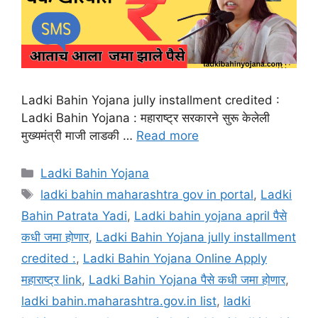
Ladki Bahin Yojana jully installment credited :
Ladki Bahin Yojana : महाराष्ट्र सरकारने सुरू केलेली
मुख्यमंत्री माजी लाडकी …
Read more
Categories
Ladki Bahin Yojana
Tags
ladki bahin maharashtra gov in portal
,
Ladki
Bahin Patrata Yadi
,
Ladki bahin yojana april पैसे
कधी जमा होणार
,
Ladki Bahin Yojana jully installment
credited :
,
Ladki Bahin Yojana Online Apply
महाराष्ट्र link
,
Ladki Bahin Yojana पैसे कधी जमा होणार
,
ladki bahin.maharashtra.gov.in list
,
ladki