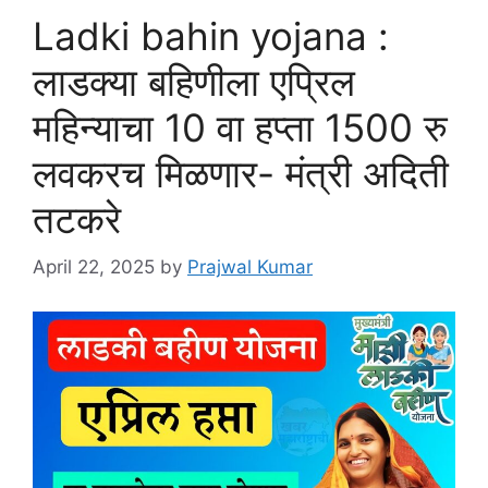
Ladki bahin yojana :
लाडक्या बहिणीला एप्रिल
महिन्याचा 10 वा हप्ता 1500 रु
लवकरच मिळणार- मंत्री अदिती
तटकरे
April 22, 2025
by
Prajwal Kumar