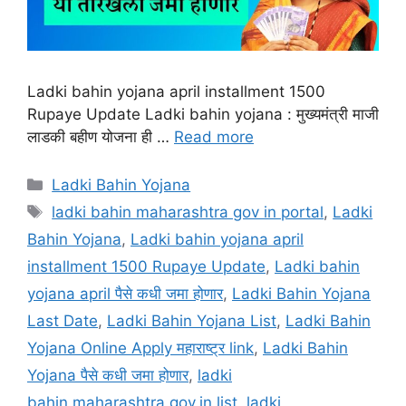
Ladki bahin yojana april installment 1500
Rupaye Update Ladki bahin yojana : मुख्यमंत्री माजी
लाडकी बहीण योजना ही …
Read more
Categories
Ladki Bahin Yojana
Tags
ladki bahin maharashtra gov in portal
,
Ladki
Bahin Yojana
,
Ladki bahin yojana april
installment 1500 Rupaye Update
,
Ladki bahin
yojana april पैसे कधी जमा होणार
,
Ladki Bahin Yojana
Last Date
,
Ladki Bahin Yojana List
,
Ladki Bahin
Yojana Online Apply महाराष्ट्र link
,
Ladki Bahin
Yojana पैसे कधी जमा होणार
,
ladki
bahin.maharashtra.gov.in list
,
ladki