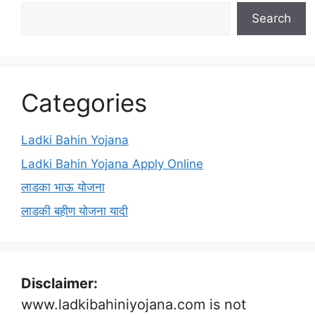
Search
Categories
Ladki Bahin Yojana
Ladki Bahin Yojana Apply Online
लाडका भाऊ योजना
लाडकी बहीण योजना यादी
Disclaimer:
www.ladkibahiniyojana.com is not