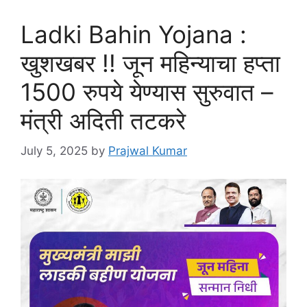
Ladki Bahin Yojana :
खुशखबर !! जून महिन्याचा हप्ता
1500 रुपये येण्यास सुरुवात –
मंत्री अदिती तटकरे
July 5, 2025
by
Prajwal Kumar