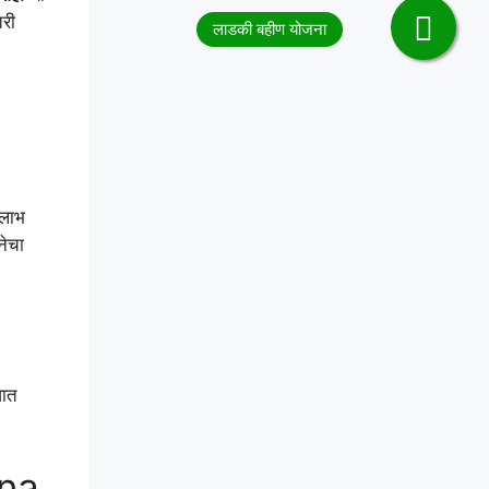
तरी
 लाभ
नेचा
वात
rna