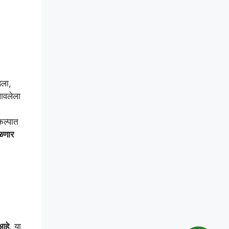
डला,
लावलेला
कल्पात
िळणार
आहे
. या