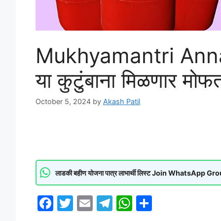
Mukhyamantri Anna
या कुटुंबाना मिळणार मोफ
October 5, 2024
by
Akash Patil
लाडकी बहीण योजना पात्र लाभार्थी लिस्ट Join WhatsApp Gr
F
T
E
T
W
S
a
w
m
el
h
h