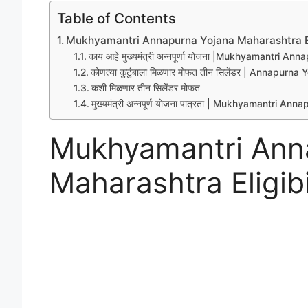
c
itt
ai
e
at
ar
Table of Contents
e
er
l
gr
s
e
Mukhyamantri Annapurna Yojana Maharashtra Elig
b
a
A
काय आहे मुख्यमंत्री अन्नपूर्णा योजना |Mukhyamantri 
कोणत्या कुटुंबाला मिळणार मोफत तीन सिलेंडर | Annapurn
o
m
p
कशी मिळणार तीन सिलेंडर मोफत
o
p
मुख्यमंत्री अन्नपूर्ण योजना पात्रता | Mukhyamantri An
k
Mukhyamantri Ann
Maharashtra Eligibil