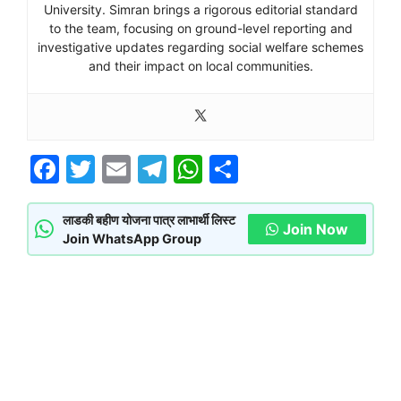
University. Simran brings a rigorous editorial standard
to the team, focusing on ground-level reporting and
investigative updates regarding social welfare schemes
and their impact on local communities.
F
T
E
T
W
S
a
w
m
el
h
h
c
itt
ai
e
at
ar
लाडकी बहीण योजना पात्र लाभार्थी लिस्ट
Join Now
Join WhatsApp Group
e
er
l
gr
s
e
b
a
A
o
m
p
o
p
k