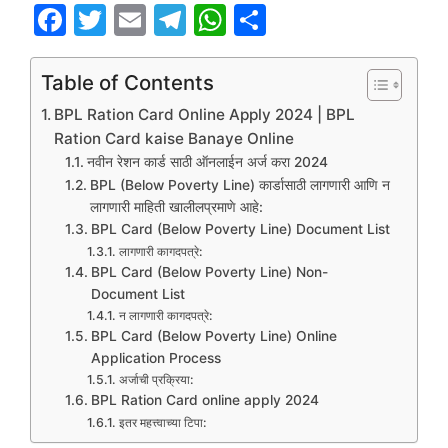
F
T
E
T
W
S
a
w
m
el
h
h
c
itt
ai
e
at
ar
Table of Contents
e
er
l
gr
s
e
BPL Ration Card Online Apply 2024 | BPL
b
a
A
Ration Card kaise Banaye Online
नवीन रेशन कार्ड साठी ऑनलाईन अर्ज करा 2024
o
m
p
BPL (Below Poverty Line) कार्डासाठी लागणारी आणि न
o
p
लागणारी माहिती खालीलप्रमाणे आहे:
BPL Card (Below Poverty Line) Document List
k
लागणारी कागदपत्रे:
BPL Card (Below Poverty Line) Non-
Document List
न लागणारी कागदपत्रे:
BPL Card (Below Poverty Line) Online
Application Process
अर्जाची प्रक्रिया:
BPL Ration Card online apply 2024
इतर महत्त्वाच्या टिपा: