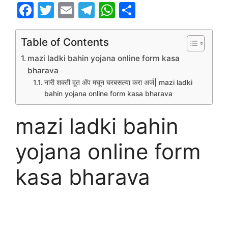
F
T
E
T
W
S
a
w
m
el
h
h
c
itt
ai
e
at
ar
Table of Contents
e
er
l
gr
s
e
mazi ladki bahin yojana online form kasa
b
a
A
bharava
नारी शक्ती दूत ॲप मघून घरबसल्या करा अर्ज| mazi ladki
o
m
p
bahin yojana online form kasa bharava
o
p
mazi ladki bahin
k
yojana online form
kasa bharava