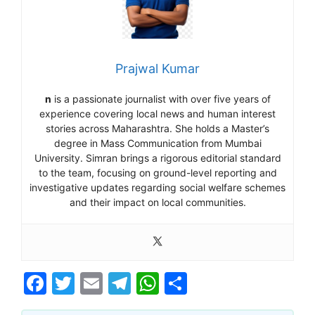
Prajwal Kumar
n
is a passionate journalist with over five years of
experience covering local news and human interest
stories across Maharashtra. She holds a Master’s
degree in Mass Communication from Mumbai
University. Simran brings a rigorous editorial standard
to the team, focusing on ground-level reporting and
investigative updates regarding social welfare schemes
and their impact on local communities.
F
T
E
T
W
S
a
w
m
el
h
h