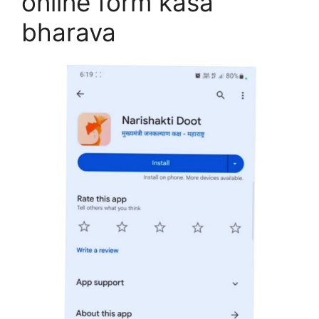
online form kasa
bharava