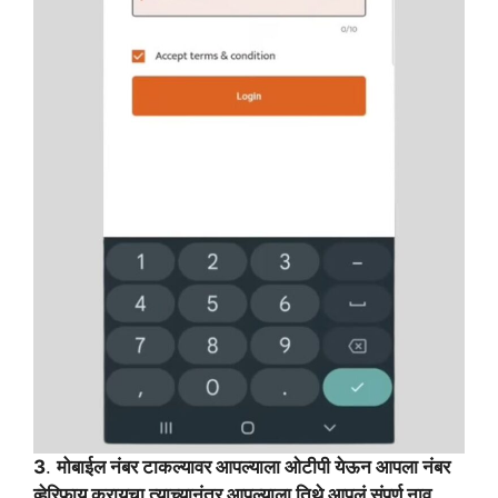
3
.
मोबाईल नंबर टाकल्यावर आपल्याला ओटीपी येऊन आपला नंबर
व्हेरिफाय करायचा त्याच्यानंतर आपल्याला तिथे आपलं संपूर्ण नाव,