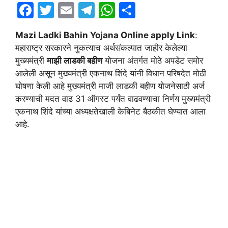
F
T
E
T
W
S
a
w
m
el
h
h
Mazi Ladki Bahin Yojana Online apply Link
:
c
itt
ai
e
at
ar
महाराष्ट्र सरकारने नुकत्याच अर्थसंकल्पात जाहीर केलेल्या
e
er
l
gr
s
e
मुख्यमंत्री
माझी लाडकी बहीण
योजना अंतर्गत मोठे अपडेट समोर
b
a
A
आलेली असून मुख्यमंत्री एकनाथ शिंदे यांनी विधान परिषदेत मोठी
घोषणा केली आहे मुख्यमंत्री माजी लाडकी बहीण योजनेसाठी अर्ज
o
m
p
करण्याची मदत वाढ 31 ऑगस्ट पर्यंत वाढवण्याचा निर्णय मुख्यमंत्री
o
p
एकनाथ शिंदे यांच्या अध्यक्षतेखाली केबिनेट बैठकीत घेण्यात आला
k
आहे.