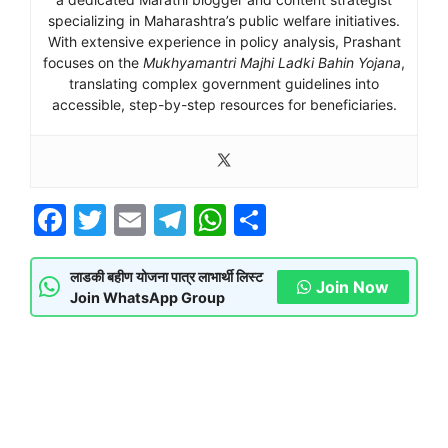
specializing in Maharashtra’s public welfare initiatives.
With extensive experience in policy analysis, Prashant
focuses on the
Mukhyamantri Majhi Ladki Bahin Yojana
,
translating complex government guidelines into
accessible, step-by-step resources for beneficiaries.
F
T
E
T
W
S
a
w
m
el
h
h
c
itt
ai
e
at
ar
लाडकी बहीण योजना पात्र लाभार्थी लिस्ट
Join Now
Join WhatsApp Group
e
er
l
gr
s
e
b
a
A
o
m
p
o
p
k