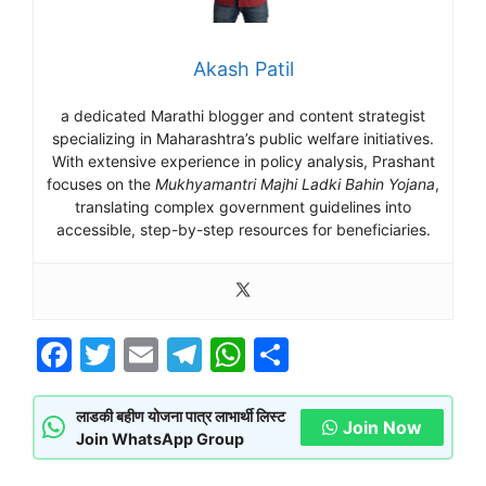
Akash Patil
a dedicated Marathi blogger and content strategist
specializing in Maharashtra’s public welfare initiatives.
With extensive experience in policy analysis, Prashant
focuses on the
Mukhyamantri Majhi Ladki Bahin Yojana
,
translating complex government guidelines into
accessible, step-by-step resources for beneficiaries.
F
T
E
T
W
S
a
w
m
el
h
h
c
itt
ai
e
at
ar
लाडकी बहीण योजना पात्र लाभार्थी लिस्ट
Join Now
Join WhatsApp Group
e
er
l
gr
s
e