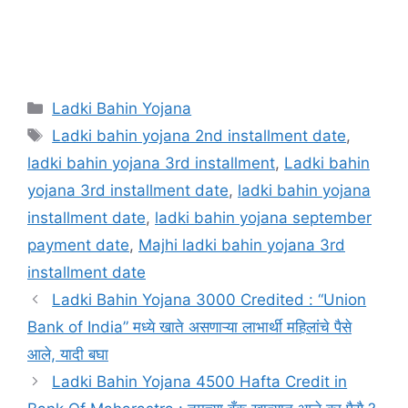
Categories
Ladki Bahin Yojana
Tags
Ladki bahin yojana 2nd installment date
,
ladki bahin yojana 3rd installment
,
Ladki bahin
yojana 3rd installment date
,
ladki bahin yojana
installment date
,
ladki bahin yojana september
payment date
,
Majhi ladki bahin yojana 3rd
installment date
Ladki Bahin Yojana 3000 Credited : “Union
Bank of India” मध्ये खाते असणाऱ्या लाभार्थी महिलांचे पैसे
आले, यादी बघा
Ladki Bahin Yojana 4500 Hafta Credit in