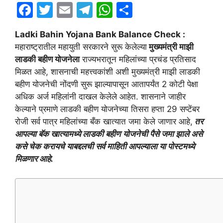
F
T
E
T
W
S
a
w
m
el
h
h
Ladki Bahin Yojana Bank Balance Check :
c
itt
ai
e
at
ar
महाराष्ट्रातील महायुती सरकारने सुरू केलेल्या
मुख्यमंत्री माझी
e
er
l
gr
s
e
लाडकी बहीण योजनेला
राज्यभरातून महिलांच्या प्रचंड प्रतिसाद
b
a
A
मिळत आहे, शासनाची महत्त्वकांशी अशी मुख्यमंत्री माझी लाडकी
बहीण योजनेची नोंदणी सुरू झाल्यापासून आतापर्यंत 2 कोटी पेक्षा
o
m
p
अधिक अर्ज महिलांनी दाखल केलेले आहेत. शासनाने जाहीर
o
p
केल्याने प्रमाणे लाडकी बहीण योजनेच्या तिसरा हप्ता 29 सप्टेंबर
k
रोजी सर्व पात्र महिलांच्या बँक खात्यात जमा केले जाणार आहे,
तर
आपल्या बॅक खात्यामध्ये लाडकी
बहीण
योजनेची पैसे जमा झाले असे
कसे चेक करायचे याबद्दलची सर्व माहिती आपल्याला या पोस्टमध्ये
मिळणार आहे.