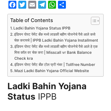
F
T
E
T
W
S
a
w
m
el
h
h
c
itt
ai
e
at
ar
Table of Contents
e
er
l
gr
s
e
Ladki Bahin Yojana Status IPPB
b
a
A
इंडियन पोस्ट पेमेंट बँक मध्ये लाडकी बहीण योजनेचे पैसे आले कसे
चेक करायचे | IPPB Ladki Bahin Yojana Installment
o
m
p
इंडियन पोस्ट पेमेंट बँक मध्ये लाडकी बहीण योजनेचे पैसे आले हे एक
o
p
मिस कॉल वर चेक करा | Misscall vr Bank Balance
k
Check kra
इंडियन पोस्ट पेमेंट बँक टोल फ्री नंबर | Tollfree Number
Mazi Ladki Bahin Yojana Official Website
Ladki Bahin Yojana
Status
IPPB