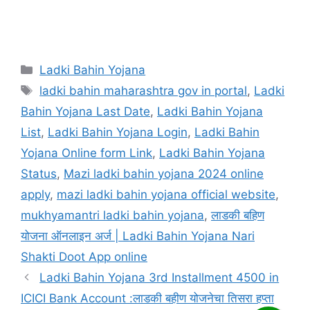
Categories
Ladki Bahin Yojana
Tags
ladki bahin maharashtra gov in portal
,
Ladki
Bahin Yojana Last Date
,
Ladki Bahin Yojana
List
,
Ladki Bahin Yojana Login
,
Ladki Bahin
Yojana Online form Link
,
Ladki Bahin Yojana
Status
,
Mazi ladki bahin yojana 2024 online
apply
,
mazi ladki bahin yojana official website
,
mukhyamantri ladki bahin yojana
,
लाडकी बहिण
योजना ऑनलाइन अर्ज | Ladki Bahin Yojana Nari
Shakti Doot App online
Ladki Bahin Yojana 3rd Installment 4500 in
ICICI Bank Account :लाडकी बहीण योजनेचा तिसरा हप्ता