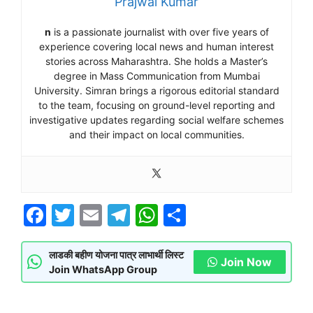
Prajwal Kumar
n
is a passionate journalist with over five years of
experience covering local news and human interest
stories across Maharashtra. She holds a Master’s
degree in Mass Communication from Mumbai
University. Simran brings a rigorous editorial standard
to the team, focusing on ground-level reporting and
investigative updates regarding social welfare schemes
and their impact on local communities.
F
T
E
T
W
S
a
w
m
el
h
h
c
itt
ai
e
at
ar
लाडकी बहीण योजना पात्र लाभार्थी लिस्ट
Join Now
Join WhatsApp Group
e
er
l
gr
s
e
b
a
A