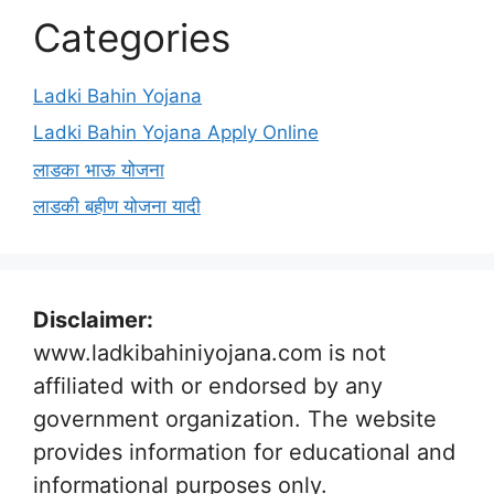
Categories
Ladki Bahin Yojana
Ladki Bahin Yojana Apply Online
लाडका भाऊ योजना
लाडकी बहीण योजना यादी
Disclaimer:
www.ladkibahiniyojana.com is not
affiliated with or endorsed by any
government organization. The website
provides information for educational and
informational purposes only.