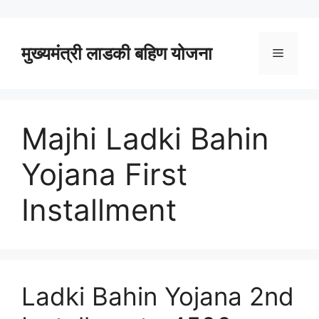
Skip
to
content
मुख्यमंत्री लाडकी बहिण योजना
Menu
Majhi Ladki Bahin
Yojana First
Installment
Ladki Bahin Yojana 2nd