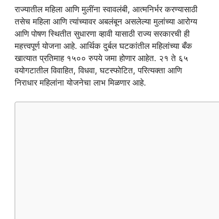
a
w
m
el
h
h
राज्यातील महिला आणि मुलींना स्वावलंबी, आत्मनिर्भर करण्यासाठी
c
itt
ai
e
at
ar
तसेच महिला आणि त्यांच्यावर अबलंबून असलेल्या मुलांच्या आरोग्य
e
er
l
gr
s
e
आणि पोषण स्थितीत सुधारणा व्हावी यासाठी राज्य सरकारची ही
b
a
A
महत्त्वपूर्ण योजना आहे. आर्थिक दुर्बल घटकांतील महिलांच्या बँक
खात्यात प्रतिमाह १५०० रुपये जमा होणार आहेत. २१ ते ६५
o
m
p
वयोगटातील विवाहित, विधवा, घटस्फोटित, परित्यक्ता आणि
o
p
निराधार महिलांना योजनेचा लाभ मिळणार आहे.
k