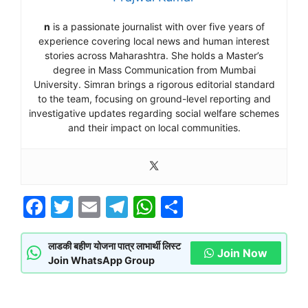
n
is a passionate journalist with over five years of
experience covering local news and human interest
stories across Maharashtra. She holds a Master’s
degree in Mass Communication from Mumbai
University. Simran brings a rigorous editorial standard
to the team, focusing on ground-level reporting and
investigative updates regarding social welfare schemes
and their impact on local communities.
F
T
E
T
W
S
a
w
m
el
h
h
c
itt
ai
e
at
ar
लाडकी बहीण योजना पात्र लाभार्थी लिस्ट
Join Now
Join WhatsApp Group
e
er
l
gr
s
e
b
a
A