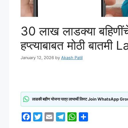
30 लाख लाडक्या बहिणींचे
हप्त्याबाबत मोठी बातम
January 12, 2026
by
Akash Patil
लाडकी बहीण योजना पात्र लाभार्थी लिस्ट Join WhatsApp Gr
F
T
E
T
W
S
a
w
m
el
h
h