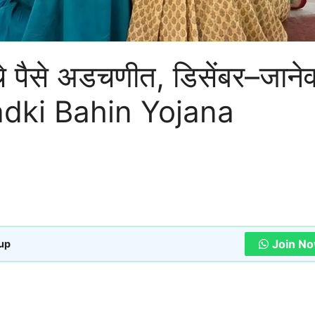
 पैसे अडचणीत, डिसेंबर–जानेव
ी Ladki Bahin Yojana
Join N
oup