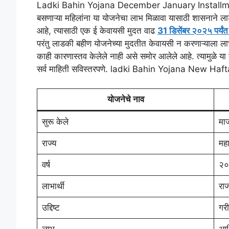
Ladki Bahin Yojana December January Installment U
c
itt
ai
e
at
ar
बसणाऱ्या महिलांना या योजनेचा लाभ मिळावा यासाठी शासनाने ला
e
er
l
gr
s
e
आहे, त्यासाठी एक ई केवायसी मुदत वाढ
31 डिसेंबर २०२५ पर्यं
b
a
A
परंतु लाडकी बहीण योजनेच्या मुदतीत केवायसी न करणाऱ्याला ला
काही कारणास्तव केलेले नाही असे समोर आलेले आहे. त्यामुळे या 
o
m
p
सर्व माहिती सविस्तरपणे. ladki Bahin Yojana New Ha
o
p
k
योजनेचे नाव
सुरू केले
माज
राज्य
महा
वर्ष
२०
लाभार्थी
राज
उद्दिष्ट
गरी