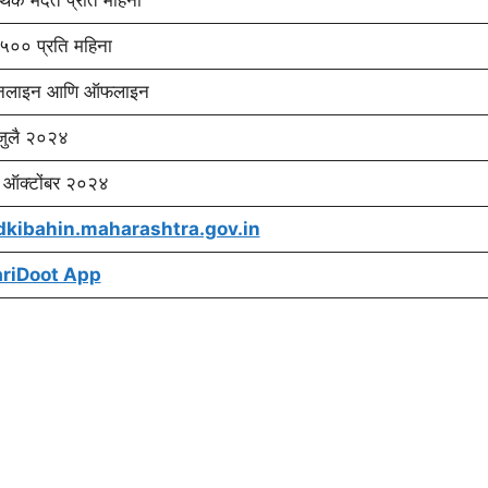
थिक मदत प्रति महिना
५०० प्रति महिना
लाइन आणि ऑफलाइन
जुलै २०२४
 ऑक्टोंबर २०२४
dkibahin.maharashtra.gov.in
riDoot App