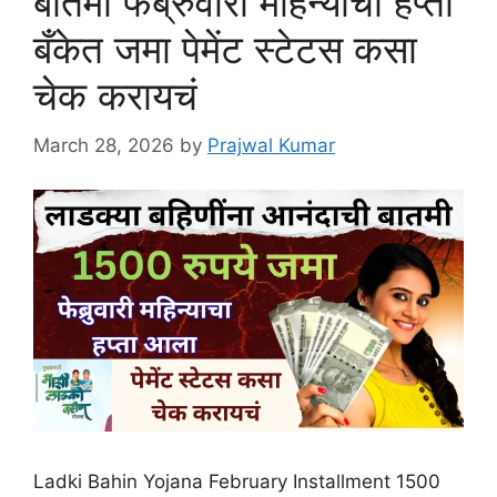
बातमी फेब्रुवारी महिन्याचा हप्ता
बँकेत जमा पेमेंट स्टेटस कसा
चेक करायचं
March 28, 2026
by
Prajwal Kumar
Ladki Bahin Yojana February Installment 1500