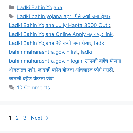
Categories
Ladki Bahin Yojana
Tags
Ladki bahin yojana april पैसे कधी जमा होणार
,
Ladki Bahin Yojana Jully Hapta 3000 Out :
,
Ladki Bahin Yojana Online Apply महाराष्ट्र link
,
Ladki Bahin Yojana पैसे कधी जमा होणार
,
ladki
bahin.maharashtra.gov.in list
,
ladki
bahin.maharashtra.gov.in login
,
लाडकी बहीण योजना
ऑनलाइन फॉर्म
,
लाडकी बहीण योजना ऑनलाइन फॉर्म मराठी
,
लाडकी बहीण योजना फॉर्म
10 Comments
Page
Page
Page
1
2
3
Next
→