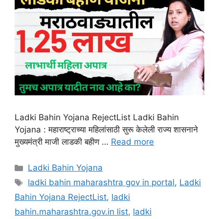
Ladki Bahin Yojana RejectList Ladki Bahin
Yojana : महाराष्ट्राच्या महिलांसाठी सुरू केलेली राज्य शासनाने
मुख्यमंत्री माजी लाडकी बहीण …
Read more
Categories
Ladki Bahin Yojana
Tags
ladki bahin maharashtra gov in portal
,
Ladki
Bahin Yojana RejectList
,
ladki
bahin.maharashtra.gov.in list
,
ladki