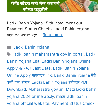
Ladki Bahin Yojana 15 th installment out
Payment Status Check : Ladki Bahin Yojana :
महाराष्ट्र राज्याने सुरू …
Read more
Categories
Ladki Bahin Yojana
Tags
ladki bahin maharashtra gov in portal
,
Ladki
Bahin Yojana List
,
Ladki Bahin Yojana Online
Apply महाराष्ट्र Last Date
,
Ladki Bahin Yojana
Online Apply महाराष्ट्र link
,
Ladki Bahin Yojana पैसे
कधी जमा होणार
,
Ladki Bahin Yojana हमीपत्र PDF
Download
,
Maharastra gov .in
,
Mazi ladki bahin
yojana 2024 online apply
,
mazi ladki bahin
yojana official website
,
Payment Status Check
,