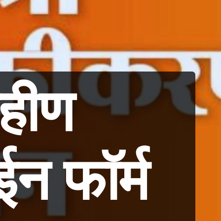
हीण
न फॉर्म