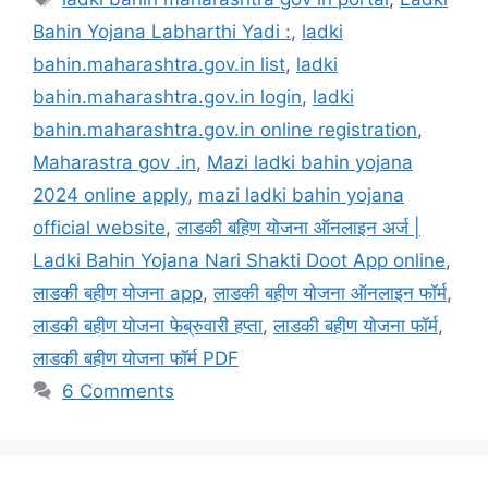
Bahin Yojana Labharthi Yadi :
,
ladki
bahin.maharashtra.gov.in list
,
ladki
bahin.maharashtra.gov.in login
,
ladki
bahin.maharashtra.gov.in online registration
,
Maharastra gov .in
,
Mazi ladki bahin yojana
2024 online apply
,
mazi ladki bahin yojana
official website
,
लाडकी बहिण योजना ऑनलाइन अर्ज |
Ladki Bahin Yojana Nari Shakti Doot App online
,
लाडकी बहीण योजना app
,
लाडकी बहीण योजना ऑनलाइन फॉर्म
,
लाडकी बहीण योजना फेब्रुवारी हप्ता
,
लाडकी बहीण योजना फॉर्म
,
लाडकी बहीण योजना फॉर्म PDF
6 Comments