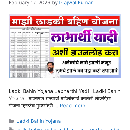
February 17, 2026
by
Prajwal Kumar
Ladki Bahin Yojana Labharthi Yadi : Ladki Bahin
Yojana : महाराष्ट्र राज्याची महिलांसाठी बनलेली लोकप्रिय
योजना म्हणजेच मुख्यमंत्री …
Read more
Categories
Ladki Bahin Yojana
Tags
ladki bahin maharashtra gov in portal
,
Ladki