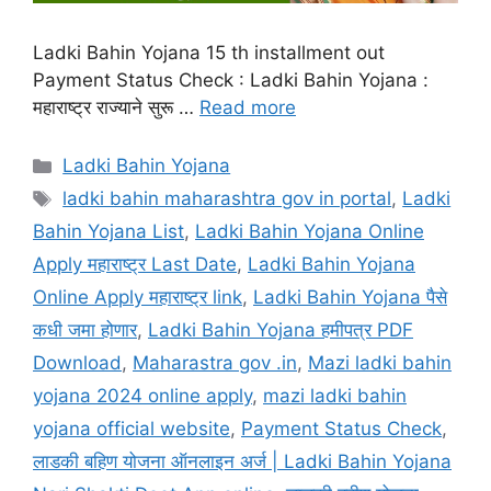
Ladki Bahin Yojana 15 th installment out
Payment Status Check : Ladki Bahin Yojana :
महाराष्ट्र राज्याने सुरू …
Read more
Categories
Ladki Bahin Yojana
Tags
ladki bahin maharashtra gov in portal
,
Ladki
Bahin Yojana List
,
Ladki Bahin Yojana Online
Apply महाराष्ट्र Last Date
,
Ladki Bahin Yojana
Online Apply महाराष्ट्र link
,
Ladki Bahin Yojana पैसे
कधी जमा होणार
,
Ladki Bahin Yojana हमीपत्र PDF
Download
,
Maharastra gov .in
,
Mazi ladki bahin
yojana 2024 online apply
,
mazi ladki bahin
yojana official website
,
Payment Status Check
,
लाडकी बहिण योजना ऑनलाइन अर्ज | Ladki Bahin Yojana