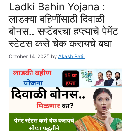
Ladki Bahin Yojana :
लाडक्या बहिणींसाठी दिवाळी
बोनस.. सप्टेंबरचा हप्त्याचे पेमेंट
स्टेटस कसे चेक करायचे बघा
October 14, 2025
by
Akash Patil