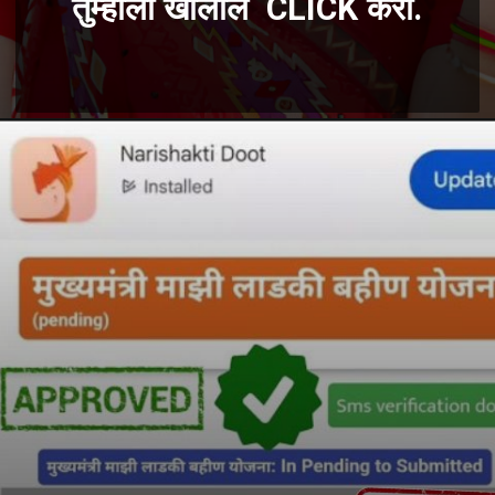
तुम्हाला खालील CLICK करा.
Opening
https://ladkibahiniyojana.com/nagpur-municipal-corporation-ladki-bahin-yojana-yadi/