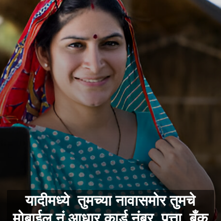
यादीमध्ये तुमच्या नावासमोर तुमचे
मोबाईल नं,‌आधार कार्ड नंबर, पत्ता, बँक